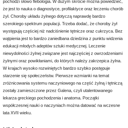
pochodzi słowo flebologia. W dużym skrócie można powiedzieć,
że jest to nauka o diagnostyce, profilaktyce oraz leczeniu chorób
żył. Choroby układu żylnego dotyczą naprawdę bardzo
szerokiego spektrum populacji. Trzeba dodać, że choroby żył
występują częściej niż nadciśnienie tętnicze oraz cukrzyca. Bez
wątpienia jest to bardzo zaniedbana dziedzina z punktu widzenia
edukacji młodych adeptów sztuki medycznej. Leczenie
niewydolności żylnej związane jest najczęściej z owrzodzeniami
żylnymi oraz powikłaniami, do których należy zakrzepica żylna.
W krajach wysoko rozwiniętych bardzo szybko postępuje
starzenie się społeczeństw. Pierwsze wzmianki na temat
zróżnicowania systemu naczyniowego na część żylną i tętniczą
zostały zamieszczone przez Galena, czyli utalentowanego
lekarza greckiego pochodzenia i anatoma. Początki
współczesnej nauki o naczyniach można datować na wczesne
lata XVII wieku.