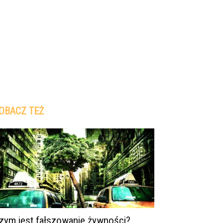
OBACZ TEŻ
zym jest fałszowanie żywności?