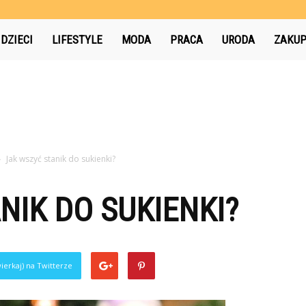
pl
DZIECI
LIFESTYLE
MODA
PRACA
URODA
ZAKU
Jak wszyć stanik do sukienki?
NIK DO SUKIENKI?
ierkaj) na Twitterze