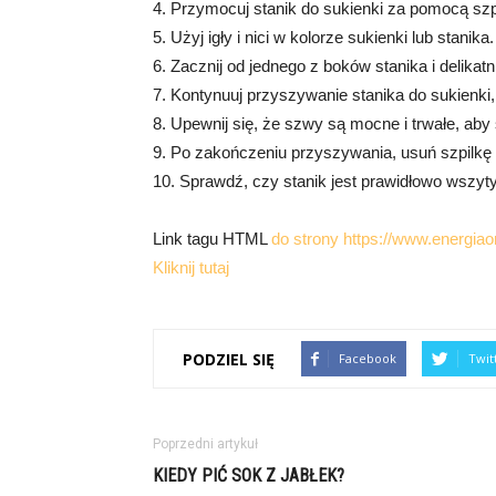
4. Przymocuj stanik do sukienki za pomocą szpi
5. Użyj igły i nici w kolorze sukienki lub stanika.
6. Zacznij od jednego z boków stanika i delika
7. Kontynuuj przyszywanie stanika do sukienki
8. Upewnij się, że szwy są mocne i trwałe, aby 
9. Po zakończeniu przyszywania, usuń szpilkę 
10. Sprawdź, czy stanik jest prawidłowo wszyty
Link tagu HTML
do strony https://www.energiaon
Kliknij tutaj
PODZIEL SIĘ
Facebook
Twit
Poprzedni artykuł
KIEDY PIĆ SOK Z JABŁEK?