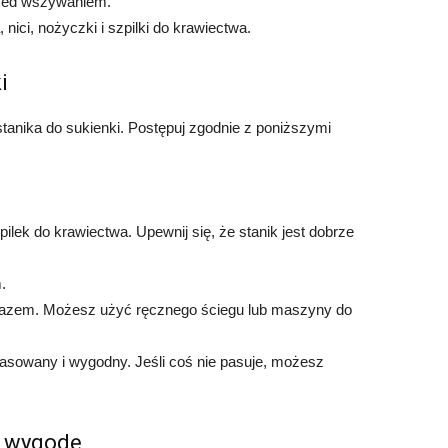
rzed wszywaniem.
 nici, nożyczki i szpilki do krawiectwa.
i
tanika do sukienki. Postępuj zgodnie z poniższymi
lek do krawiectwa. Upewnij się, że stanik jest dobrze
.
nik razem. Możesz użyć ręcznego ściegu lub maszyny do
pasowany i wygodny. Jeśli coś nie pasuje, możesz
i wygodę