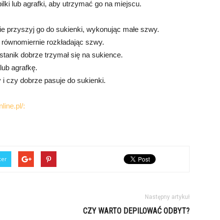
lki lub agrafki, aby utrzymać go na miejscu.
tnie przyszyj go do sukienki, wykonując małe szwy.
, równomiernie rozkładając szwy.
stanik dobrze trzymał się na sukience.
lub agrafkę.
 i czy dobrze pasuje do sukienki.
line.pl/:
ter
Następny artykuł
CZY WARTO DEPILOWAĆ ODBYT?