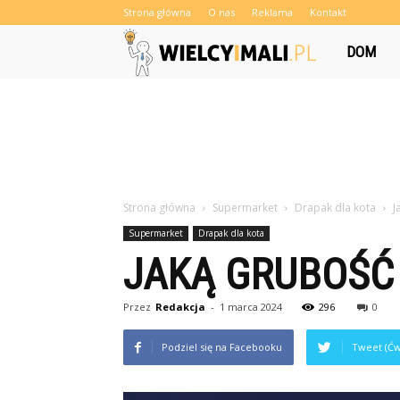
Strona główna
O nas
Reklama
Kontakt
Wielcyimali.
DOM
Strona główna
Supermarket
Drapak dla kota
J
Supermarket
Drapak dla kota
JAKĄ GRUBOŚĆ
Przez
Redakcja
-
1 marca 2024
296
0
Podziel się na Facebooku
Tweet (Ćw