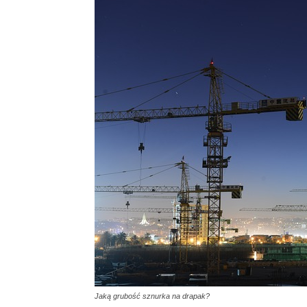
Jaką grubość sznurka na drapak?