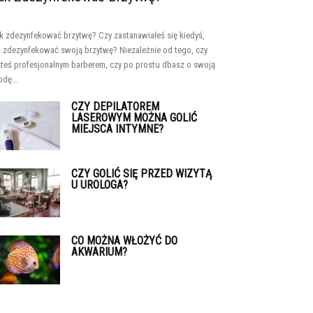
k zdezynfekować brzytwę? Czy zastanawiałeś się kiedyś,
k zdezynfekować swoją brzytwę? Niezależnie od tego, czy
steś profesjonalnym barberem, czy po prostu dbasz o swoją
odę...
CZY DEPILATOREM
LASEROWYM MOŻNA GOLIĆ
MIEJSCA INTYMNE?
CZY GOLIĆ SIĘ PRZED WIZYTĄ
U UROLOGA?
CO MOŻNA WŁOŻYĆ DO
AKWARIUM?