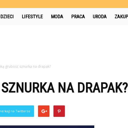
pl
DZIECI
LIFESTYLE
MODA
PRACA
URODA
ZAKU
aką grubość sznurka na drapak?
 SZNURKA NA DRAPAK?
ierkaj) na Twitterze