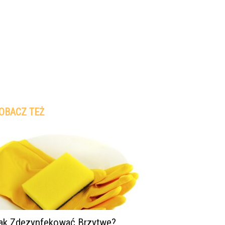
OBACZ TEŻ
ak Zdezynfekować Brzytwę?