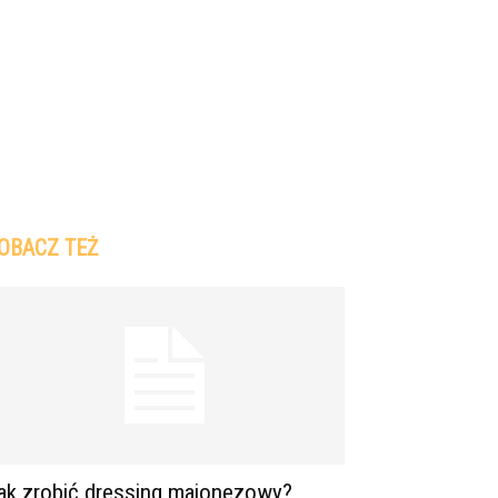
OBACZ TEŻ
ak zrobić dressing majonezowy?