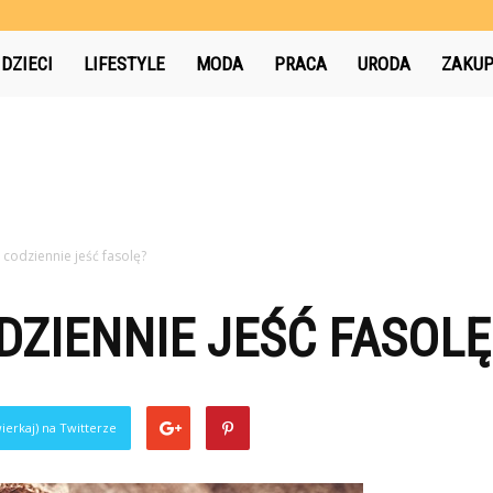
pl
DZIECI
LIFESTYLE
MODA
PRACA
URODA
ZAKU
codziennie jeść fasolę?
ZIENNIE JEŚĆ FASOLĘ
ierkaj) na Twitterze