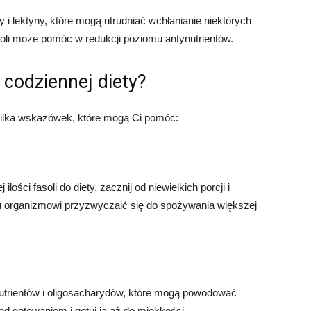
iny i lektyny, które mogą utrudniać wchłanianie niektórych
li może pomóc w redukcji poziomu antynutrientów.
 codziennej diety?
 kilka wskazówek, które mogą Ci pomóc:
ści fasoli do diety, zacznij od niewielkich porcji i
u organizmowi przyzwyczaić się do spożywania większej
utrientów i oligosacharydów, które mogą powodować
d gotowaniem i gotuj ją aż do miękkości.