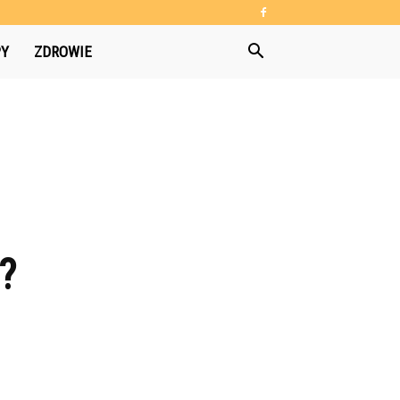
PY
ZDROWIE
?