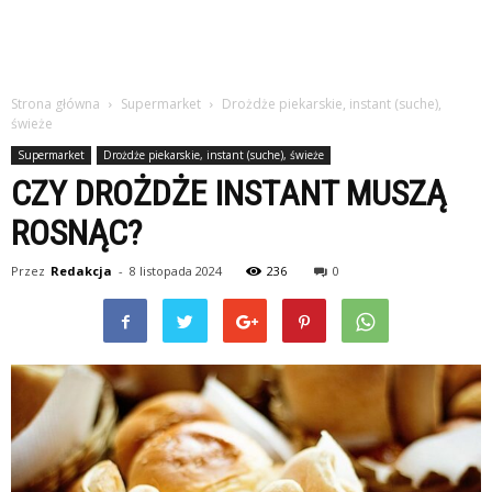
Strona główna
Supermarket
Drożdże piekarskie, instant (suche),
świeże
Supermarket
Drożdże piekarskie, instant (suche), świeże
CZY DROŻDŻE INSTANT MUSZĄ
ROSNĄC?
Przez
Redakcja
-
8 listopada 2024
236
0